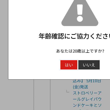
Oakville 2019
Domaine David
Duband
Gevrey-
Chambertin
2020
年齢確認にご協力くださ
ストロベリーア
ールグレイパウ
ンドケーキとソ
あなたは20歳以上ですか?
ープフラワー
(Allure・レッ
はい
いいえ
ド)のセット
【母の日 | 送料
込み】 5月10日
(金)発送
ストロベリーア
ールグレイパウ
ンドケーキとソ