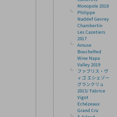
Monopole 2018
Philippe
Naddef Gevrey
Chambertin
Les Cazetiers
2017
Amuse
BoucheRed
Wine Napa
Valley 2019
ファブリス・ヴ
ィゴ エシェゾー
グランクリュ
2015/ Fabrice
Vigot
Echézeaux
Grand Cru
& Arlaud