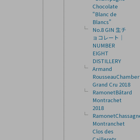
Chocolate
“Blanc de
Blancs”
No.8 GIN 生チ
ョコレート｜
NUMBER
EIGHT
DISTILLERY
Armand
RousseauChamber
Grand Cru 2018
RamonetBâtard
Montrachet
2018
RamonetChassagn
Montranchet
Clos des
Caillerets