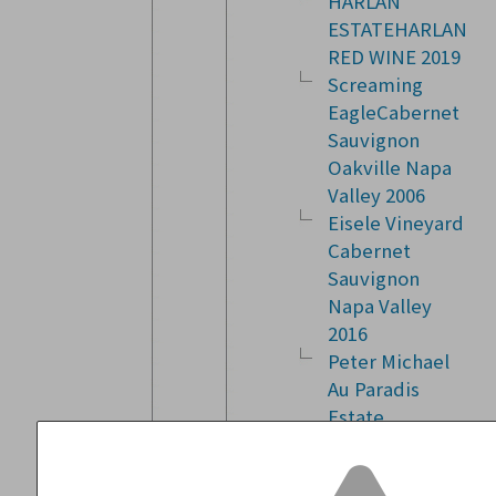
HARLAN
ESTATEHARLAN
RED WINE 2019
Screaming
EagleCabernet
Sauvignon
Oakville Napa
Valley 2006
Eisele Vineyard
Cabernet
Sauvignon
Napa Valley
2016
Peter Michael
Au Paradis
Estate
Cabernet
Sauvignon