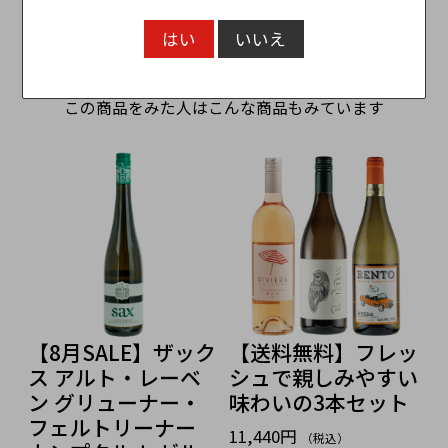
カートに入れる
はい
いいえ
この商品をみた人はこんな商品もみています
【8月SALE】ザック
【送料無料】フレッ
ス アルト・レーベ
シュで親しみやすい
べ
ン グリューナー・
味わいの3本セット
フェルトリーナー
11,440円
8
（税込）