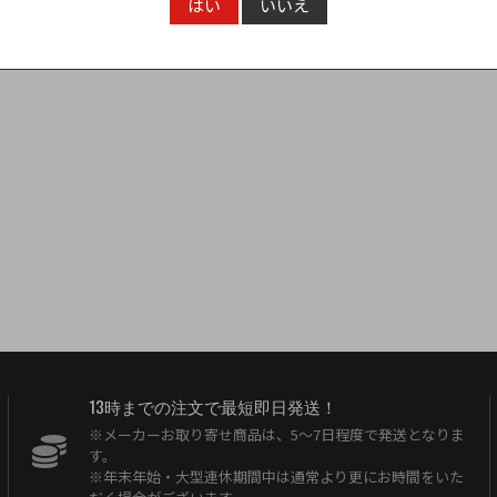
はい
いいえ
3,300円
（税込）
13時までの注文で最短即日発送！
※メーカーお取り寄せ商品は、5〜7日程度で発送となりま
す。
※年末年始・大型連休期間中は通常より更にお時間をいた