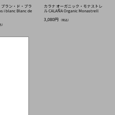
 ブラン・ド・ブラ
カラナ オーガニック・モナストレ
 i blanc Blanc de
ル CALAÑA Organic Monastrell
3,080円
（税込）
込）