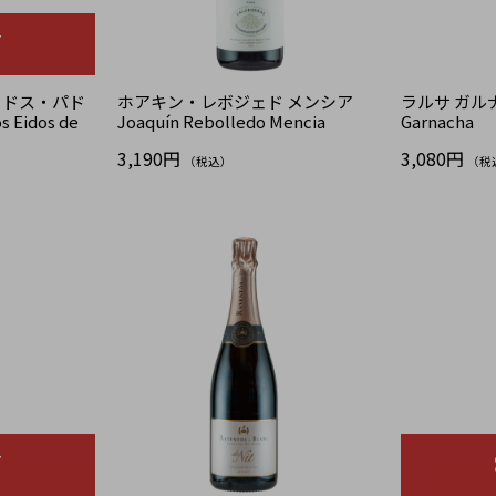
T
イドス・パド
ホアキン・レボジェド メンシア
ラルサ ガルナ
Eidos de
Joaquín Rebolledo Mencia
Garnacha
3,190円
3,080円
（税込）
（税
T