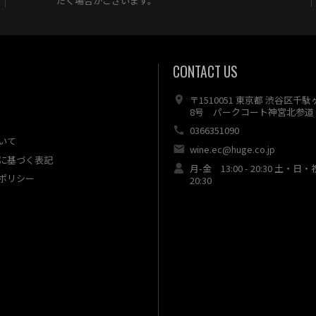
だく場合がございます。
CONTACT US
〒1510051 東京都 渋谷区千
8号 パークコート神宮北参道 
0366351090
いて
wine.ec@huge.co.jp
に基づく表記
月-金 13:00 - 20:30 土・日・
ポリシー
20:30