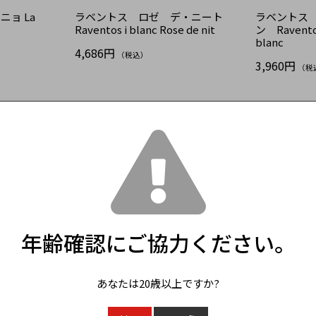
ョ La
ラベントス ロゼ デ・ニート
ラベントス
Raventos i blanc Rose de nit
ン Raventos
blanc
4,686円
（税込）
3,960円
（税
年齢確認にご協力ください。
あなたは20歳以上ですか?
ベント ヴェルデホ オーガニック
Bento Verdejo Organic