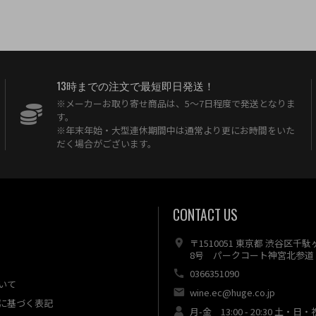
13時までの注文で最短即日発送！
※メーカーお取り寄せ商品は、5〜7日程度で発送となりま
す。
※年末年始・大型連休期間中は通常より更にお時間をいた
だく場合がございます。
CONTACT US
〒1510051 東京都 渋谷区千
8号 パークコート神宮北参道 
0366351090
いて
wine.ec@huge.co.jp
に基づく表記
月-金 13:00 - 20:30 土・日・