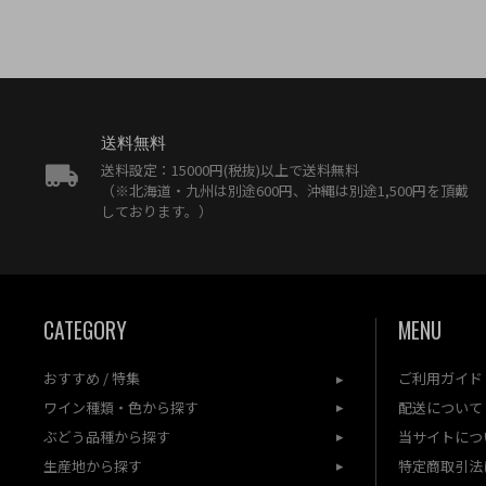
送料無料
送料設定：15000円(税抜)以上で送料無料
（※北海道・九州は別途600円、沖縄は別途1,500円を頂戴
しております。）
CATEGORY
MENU
おすすめ / 特集
ご利用ガイド
ワイン種類・色から探す
配送について
ぶどう品種から探す
当サイトにつ
生産地から探す
特定商取引法