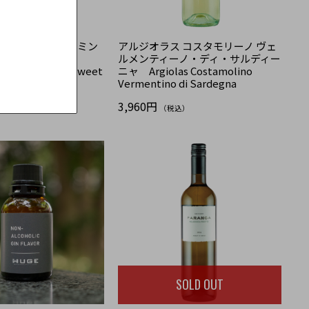
ラ トカイ・フルミン
アルジオラス コスタモリーノ ヴェ
ート Chateau
ルメンティーノ・ディ・サルディー
ji furmint semi sweet
ニャ Argiolas Costamolino
Vermentino di Sardegna
込）
3,960円
（税込）
SOLD OUT