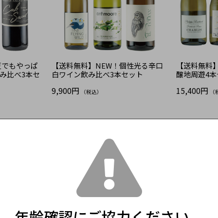
夏でもやっぱ
【送料無料】NEW！個性光る辛口
【送料無料
み比べ3本セ
白ワイン飲み比べ3本セット
醸地周遊4本
9,900円
15,400円
（税込）
（
年齢確認にご協力ください。