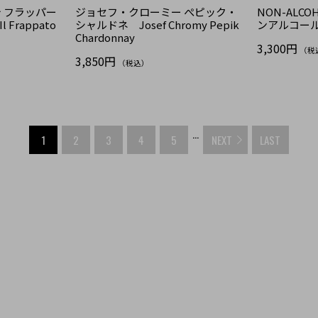
 フラッパー
ジョセフ・クローミー ぺピック・
NON-ALCOH
Il Frappato
シャルドネ Josef Chromy Pepik
ンアルコール
Chardonnay
3,300円
（税
3,850円
（税込）
...
1
2
3
4
5
NEXT
LAST