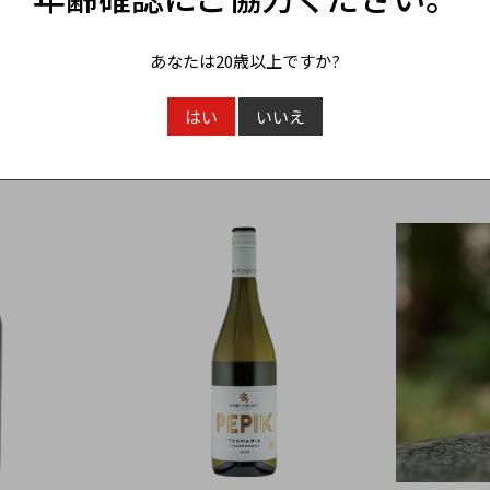
SOLD OUT
あなたは20歳以上ですか?
夏におすすめ
スマロッカ トゥヴィ・オア・ノッ
シャトー・エ
ト
ト・トゥ・ビー SUMARROCA
ト セミ・スイ
Tuvi or Not to be organic
Hellha Toka
はい
いいえ
2,530円
2,530円
（税込）
（税