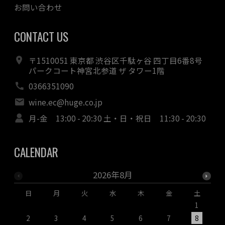
お問い合わせ
CONTACT US
〒1510051 東京都 渋谷区千駄ヶ谷 四丁目6番8号
パークコート神宮北参道 ザ タワー1階
0366351090
wine.ec@huge.co.jp
月-金 13:00 - 20:30 土・日・祝日 11:30 - 20:30
CALENDAR
2026年8月
日
月
火
水
木
金
土
1
2
3
4
5
6
7
8