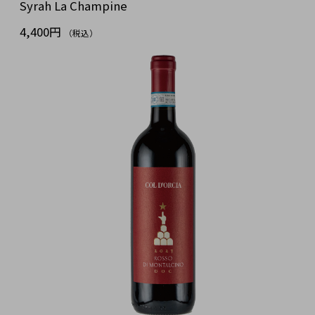
Syrah La Champine
4,400円
（税込）