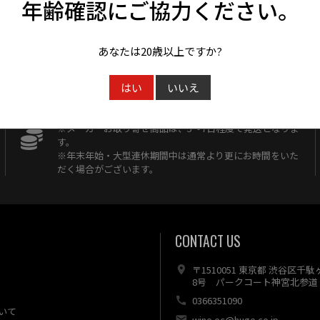
年齢確認にご協力ください。
あなたは20歳以上ですか?
はい
いいえ
13時までの注文で最短即日発送！
※メーカーお取り寄せ商品は、5〜7日程度で発送となりま
す。
※年末年始・大型連休期間中は通常より更にお時間をいた
だく場合がございます。
CONTACT US
〒1510051 東京都 渋谷区千
8号 パークコート神宮北参道 
0366351090
いて
wine.ec@huge.co.jp