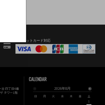
クレジットカード対応
CALENDAR
2026年8月
駄ヶ谷 四丁目6番
ザ タワー1階
日
月
火
水
木
金
土
日
月
1