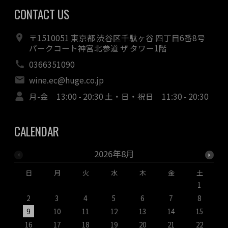
CONTACT US
〒1510051 東京都 渋谷区千駄ヶ谷 四丁目6番8号
パークコート神宮北参道 ザ タワー1階
0366351090
wine.ec@huge.co.jp
月-金 13:00 - 20:30 土・日・祝日 11:30 - 20:30
CALENDAR
2026年8月
日
月
火
水
木
金
土
1
2
3
4
5
6
7
8
9
10
11
12
13
14
15
1
16
17
18
19
20
21
22
2