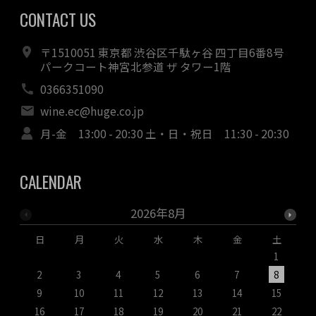
CONTACT US
〒1510051 東京都 渋谷区千駄ヶ谷 四丁目6番8号
パークコート神宮北参道 ザ タワー1階
0366351090
wine.ec@huge.co.jp
月-金 13:00 - 20:30 土・日・祝日 11:30 - 20:30
CALENDAR
2026年8月
日
月
火
水
木
金
土
1
2
3
4
5
6
7
8
9
10
11
12
13
14
15
1
16
17
18
19
20
21
22
2