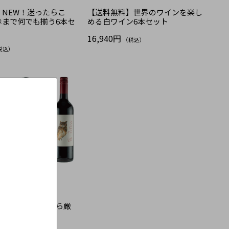
NEW！迷ったらこ
【送料無料】世界のワインを楽し
赤まで何でも揃う6本セ
める白ワイン6本セット
16,940円
（税込）
税込）
】世界の銘醸地から厳
イン6本セット