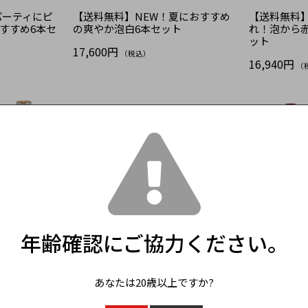
パーティにピ
【送料無料】NEW！夏におすすめ
【送料無料】
すすめ6本セ
の爽やか泡白6本セット
れ！泡から
ット
17,600円
（税込）
16,940円
（
年齢確認にご協力ください。
T
リングワイ
【送料無料】フレッシュで親しみ
【送料無料
あなたは20歳以上ですか?
ラエティセッ
やすい味わいの3本セット
選した赤ワ