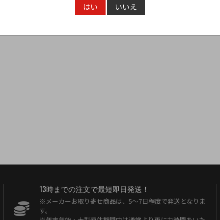
11,440円
16,940円
（税込）
（
はい
いいえ
13時までの注文で最短即日発送！
※メーカーお取り寄せ商品は、5〜7日程度で発送となりま
す。
※年末年始・大型連休期間中は通常より更にお時間をいた