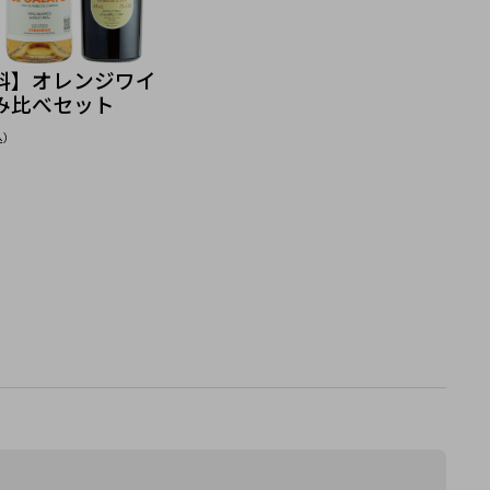
料】オレンジワイ
み比べセット
込）