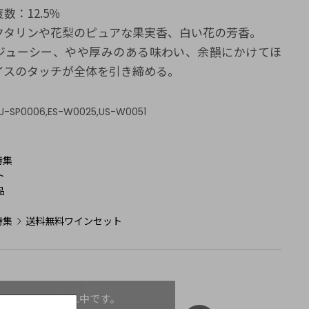
数：12.5％
クタリンや花梨のピュアな果実香、白い花の芳香。
ジューシー、やや厚みのある味わい、余韻にかけてほ
イスのタッチが全体を引き締める。
U-SP0006,ES-W0025,US-W0051
：
特集
ト
品
特集
送料無料ワインセット
ただいま品切れ中です。