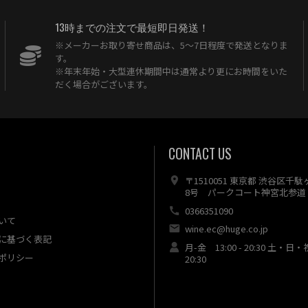
13時までの注文で最短即日発送！
※メーカーお取り寄せ商品は、5〜7日程度で発送となりま
す。
※年末年始・大型連休期間中は通常より更にお時間をいた
だく場合がございます。
CONTACT US
〒1510051 東京都 渋谷区千
8号 パークコート神宮北参道 
0366351090
いて
wine.ec@huge.co.jp
に基づく表記
月-金 13:00 - 20:30 土・日・
ポリシー
20:30