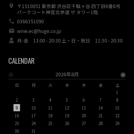
〒1510051 東京都 渋谷区千駄ヶ谷 四丁目6番8号
パークコート神宮北参道 ザ タワー1階
0366351090
wine.ec@huge.co.jp
月-金 13:00 - 20:30 土・日・祝日 11:30 - 20:30
CALENDAR
2026年8月
日
月
火
水
木
金
土
1
2
3
4
5
6
7
8
9
10
11
12
13
14
15
1
16
17
18
19
20
21
22
2
23
24
25
26
27
28
29
2
30
31