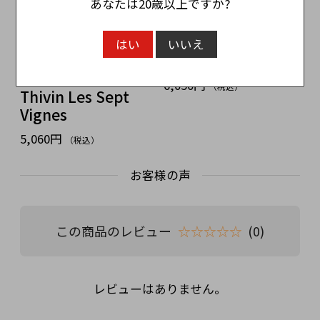
あなたは20歳以上ですか?
シャトー・ティヴァ
ラ・サビア Las
はい
いいえ
ン レ・セット・ヴ
Sabias
ィーニュ Ch.
6,050円
（税込）
Thivin Les Sept
Vignes
5,060円
（税込）
お客様の声
この商品のレビュー
☆☆☆☆☆
(0)
レビューはありません。