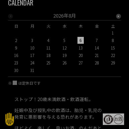
CALENDAR
2026年8月
日
月
火
水
木
金
土
1
2
3
4
5
6
7
8
9
10
11
12
13
14
15
1
16
17
18
19
20
21
22
2
23
24
25
26
27
28
29
2
30
31
※
は定休日です
ストップ！20歳未満飲酒・飲酒運転。
妊娠中及び授乳中の飲酒は、胎児・乳児の
発育に悪影響を与える恐れがあります。
ほどよく、楽しく、良いお酒。のんだあと