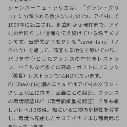
シャンパーニュ・ラリエは、「グラン・クリ
ュ」に分類される数少ない村の1つ、アイ村にて
1906年に設立され、創立時から現在まで、アイ
村の素晴らしい遺産を伝え続けている名門メゾ
ンです。伝統的かつモダンな “savoir-faire”（ノ
ウハウ）を通して、確固たる地位を築いており、
パリを中心としたフランスの星付きレストラ
ン、ホテルなど多くの高級・ガストロノミック
（美食）レストランで採用されています。
約15haの自社畑のほとんどはアイ村のグラン・
クリュ地区に位置。区画ごとの醸造。フランス
の環境認証HVE（環境価値重視認証）で最も厳
しいレベル3取得。畑にいる生物の多様性を尊重
し、環境へ配慮したサステイナブルな葡萄栽培
を行っています。