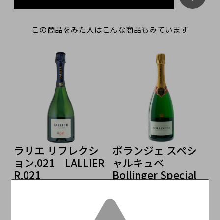
この商品をみた人はこんな商品もみています
ラリエ リフレクシ
ボランジェ スペシ
ョン.021 LALLIER
ャルキュベ
R.021
Bollinger Special
Cuvée
9,680円
（税込）
c
N
11,990円
（税込）
C