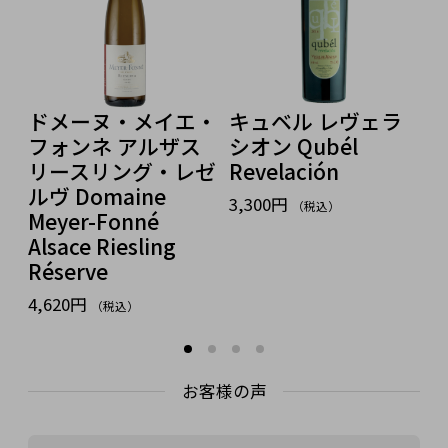
ドメーヌ・メイエ・
キュベル レヴェラ
ロ
フォンネ アルザス
シオン Qubél
ロ
リースリング・レゼ
Revelación
L
ッ
ルヴ Domaine
P
3,300円
（税込）
Meyer-Fonné
3
Alsace Riesling
Réserve
4,620円
（税込）
お客様の声