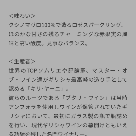
＜味わい＞
クシノマヴロ100%で造るロゼスパークリング。
ほのかな甘さの残るチャーミングな赤果実の風
味と高い酸度。見事なバランス。
＜生産者＞
世界のTOPソムリエや評論家、マスター・オ
ブ・ワイン達がギリシャ最高峰の造り手として
認める「キリ･ヤーニ」。
彼らのルーツである「ブタリ・ワイン」は当時
アンフォラを使用しワインが保管されていたギ
リシャにおいて、最初にガラス製の瓶で瓶詰め
を行い、現代ギリシャワインの幕開けともいえ
る功績を残した名門ワイナリー。