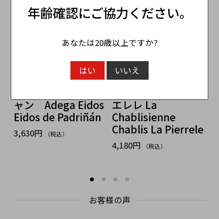
年齢確認にご協力ください。
あなたは20歳以上ですか?
はい
いいえ
・
アデガ・エイドス
ラ・シャブリジェン
エイドス・パドリニ
ヌ シャブリ ラ・ピ
ャン Adega Eidos
エレレ La
N
yl
Eidos de Padriñán
Chablisienne
H
Chablis La Pierrele
3,630円
6
（税込）
4,180円
（税込）
お客様の声