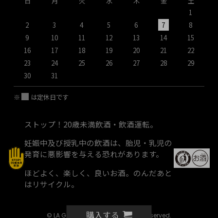
日
月
火
水
木
金
土
1
2
3
4
5
6
7
8
9
10
11
12
13
14
15
1
16
17
18
19
20
21
22
2
23
24
25
26
27
28
29
2
30
31
※
は定休日です
ストップ！20歳未満飲酒・飲酒運転。
妊娠中及び授乳中の飲酒は、胎児・乳児の
発育に悪影響を与える恐れがあります。
ほどよく、楽しく、良いお酒。のんだあと
はリサイクル。
購入する
© LA GALERIE WINE SHOP all rights reserved.