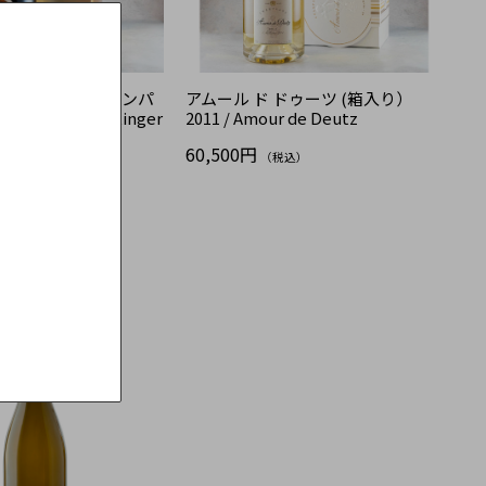
コント・ド・シャンパ
アムール ド ドゥーツ (箱入り）
013 / Taittinger
2011 / Amour de Deutz
Champagne
60,500円
（税込）
税込）