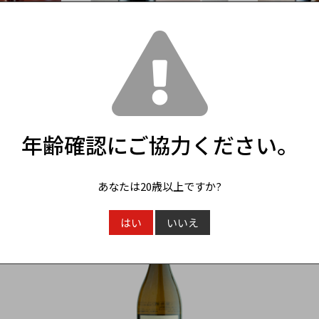
SOLD OUT
フルール ド ミラヴァル ロゼ シャ
テタンジェ 
ンパーニュ (箱入り） NV / Fleur
ーニュ（箱入り）2
de Miraval Rosé ER1
Comte de 
lly
66,000円
42,900円
（税込）
（
年齢確認にご協力ください。
あなたは20歳以上ですか?
はい
いいえ