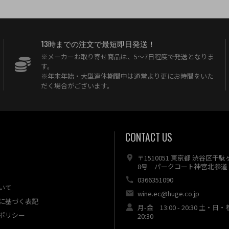
13時までの注文で最短即日発送！
※メーカーお取り寄せ商品は、5〜7日程度で発送となりま
す。
※年末年始・大型連休期間中は通常より更にお時間をいた
だく場合がございます。
CONTACT US
〒1510051 東京都 渋谷区千
8号 パークコート神宮北参道 
0366351090
いて
wine.ec@huge.co.jp
に基づく表記
月-金 13:00 - 20:30 土・日・
ポリシー
20:30