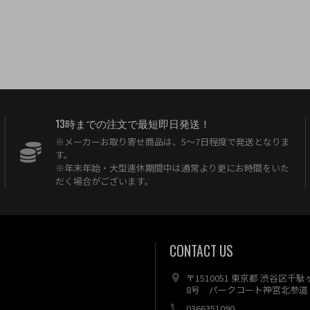
13時までの注文で最短即日発送！
※メーカーお取り寄せ商品は、5〜7日程度で発送となりま
す。
※年末年始・大型連休期間中は通常より更にお時間をいた
だく場合がございます。
CONTACT US
〒1510051 東京都 渋谷区千
8号 パークコート神宮北参道 
0366351090