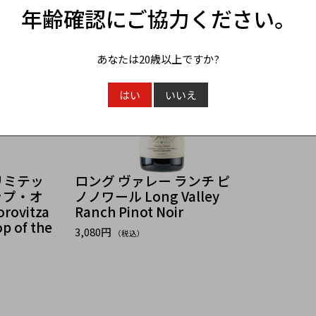
年齢確認にご協力ください。
あなたは20歳以上ですか?
はい
いいえ
リミテッ
ロング ヴァレー ランチ ピ
ップ・オ
ノノワール Long Valley
ovitza
Ranch Pinot Noir
op of the
3,080円
（税込）