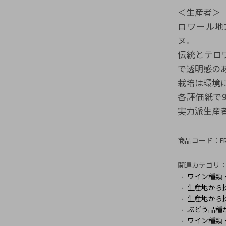
＜生産者＞
ロワール地方
ヌ。
伝統とテロ
で透明感の
栽培は環境
各評価紙で
実力派生産
商品コード：
F
関連カテゴリ
ワイン種類
生産地から
生産地から
ぶどう品種
ワイン種類