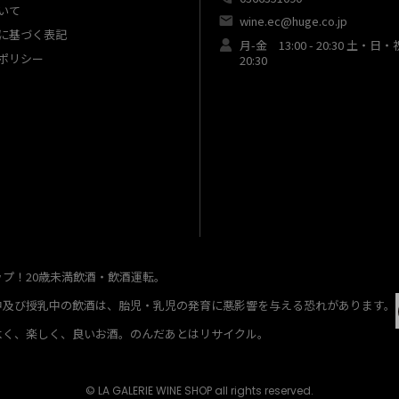
いて
wine.ec@huge.co.jp
に基づく表記
月-金 13:00 - 20:30 土・日・
ポリシー
20:30
ップ！20歳未満飲酒・飲酒運転。
中及び授乳中の飲酒は、胎児・乳児の発育に悪影響を与える恐れがあります。
よく、楽しく、良いお酒。のんだあとはリサイクル。
© LA GALERIE WINE SHOP all rights reserved.