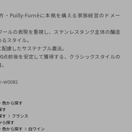
・Puilly-Fuｍèに本拠を構える家族経営のドメー
ワールの表現を重視し、ステンレスタンク主体の醸造
あるスタイル。
に配慮したサステナブル農法。
90点前後を安定して獲得する、クラシックスタイルの
者。
R-W0082
：
・色から探す
探す
探す
フランス
から探す
・色から探す
白ワイン