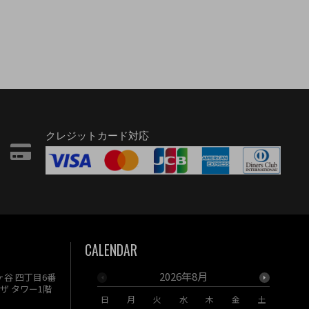
クレジットカード対応
CALENDAR
2026年8月
駄ヶ谷 四丁目6番
ザ タワー1階
日
月
火
水
木
金
土
日
月