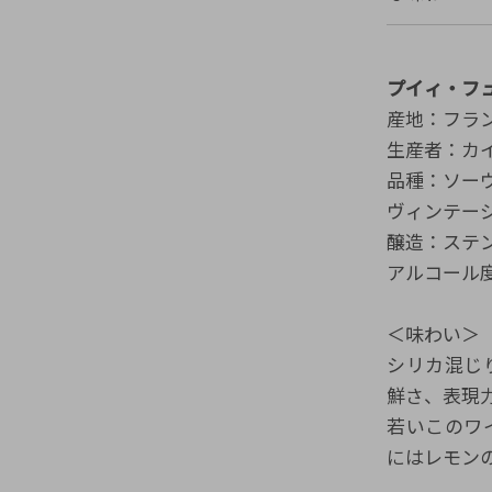
プイィ・フュメ 
産地：フラン
生産者：カイユ
品種：ソーヴ
ヴィンテージ
醸造：ステ
アルコール度
＜味わい＞
シリカ混じ
鮮さ、表現
若いこのワ
にはレモン