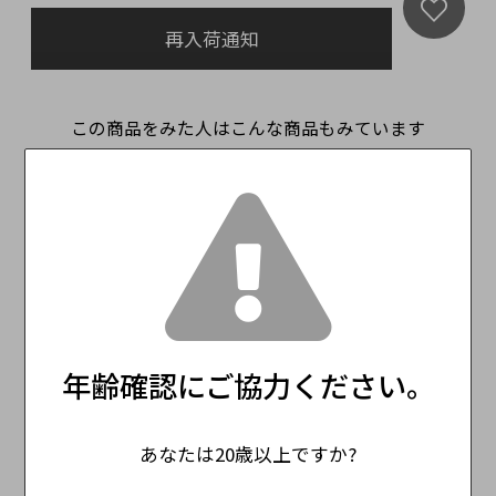
再入荷通知
この商品をみた人はこんな商品もみています
年齢確認にご協力ください。
マーカス・モリトー
カリフォルニアワイ
ル リースリング シ
ン赤白2本セット
何
ーファーシュタイユ
レ
あなたは20歳以上ですか?
5,500円
（税込）
ト
Markus Molitor
M