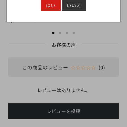
Riesling
B
はい
いいえ
Schiefersteil
R
3,850円
6
（税込）
お客様の声
この商品のレビュー
☆☆☆☆☆
(0)
レビューはありません。
レビューを投稿