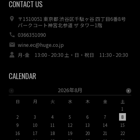
CONTACT US
〒1510051 東京都 渋谷区千駄ヶ谷 四丁目6番8号
パークコート神宮北参道 ザ タワー1階
0366351090
wine.ec@huge.co.jp
月-金 13:00 - 20:30 土・日・祝日 11:30 - 20:30
CALENDAR
2026年8月
日
月
火
水
木
金
土
1
2
3
4
5
6
7
8
9
10
11
12
13
14
15
1
16
17
18
19
20
21
22
2