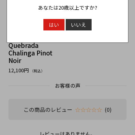
あなたは20歳以上ですか?
レタ ケブラダ・チ
はい
いいえ
ャリンガ ピノ・ノ
ワール RETA
Quebrada
Chalinga Pinot
Noir
12,100円
（税込）
お客様の声
この商品のレビュー
☆☆☆☆☆
(0)
レビューはありません。