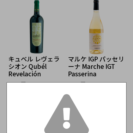
キュベル レヴェラ
マルケ IGP パッセリ
シオン Qubél
ーナ Marche IGT
ル
Revelación
Passerina
M
3,300円
3,300円
（税込）
（税込）
R
S
3
お客様の声