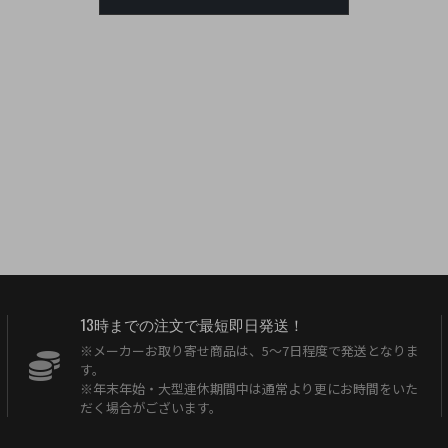
13時までの注文で最短即日発送！
※メーカーお取り寄せ商品は、5〜7日程度で発送となりま
す。
※年末年始・大型連休期間中は通常より更にお時間をいた
だく場合がございます。