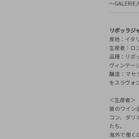
～GALERI
リボッラジャッラ
産地：イタリ
生産者：ロンコ
品種：リボ
ヴィンテージ
醸造：マセ
をスラヴォ
＜生産者＞
彼のワイン
コン、ダリ
たち。
海外で働く