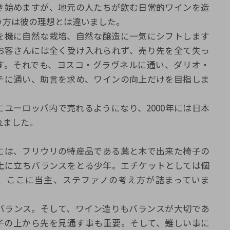
き始めますが、地元の人たちが飲む日常的ワインを造
り方は彼の理想とは違いました。
を機に自然な栽培、自然な醸造に一気にシフトします
お客さんには全く受け入れられず、売り先を全て失っ
す。それでも、ヨスコ・グラヴネルに通い、ダリオ・
チに通い、助言を求め、ワインの向上だけを目指しま
にユーロッパ内で売れるようになり、2000年には日本
れました。
には、フリウリの特産品である藁と木で出来た椅子の
上に立ちバランスをとる少年。エチケットとしては個
、ここに当主、ステファノの考え方が詰まっていま
バランス。そして、ワイン造りもバランスが大切であ
子の上から先を見通す事も重要。そして、難しい事に