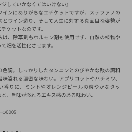
ンジしていかなくてはいけない』
ワインにありがちなエチケットですが、ステファノの
スとワイン造り、そして人生に対する真面目な姿勢が
エチケットなのです。
法は、除草剤もホルモン剤も使用せず、自然の植物や
って畑を活性化させます。
の色調。しっかりしたタンニンとのびやかな酸の調和
旨味溢れる濃密な味わい。アプリコットやハチミツ、
い香りに、ミントやオレンジピールの爽やかなタッ
むと、旨味が溢れるエキス感のある味わい。
T-O0005
：