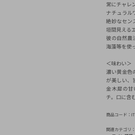
常にチャレ
ナチュラル
絶妙なセン
垣間見える
彼の自然農
海藻等を使
＜味わい＞
濃い黄金色
が美しい、
金木犀の甘
チ。口に含
商品コード：
I
関連カテゴリ