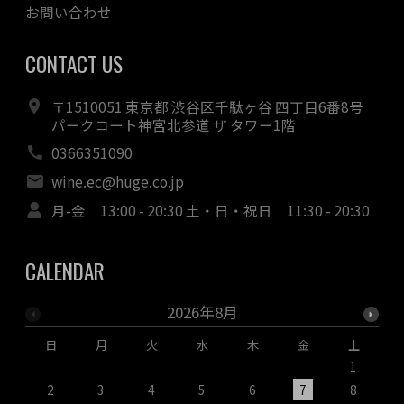
お問い合わせ
CONTACT US
〒1510051 東京都 渋谷区千駄ヶ谷 四丁目6番8号
パークコート神宮北参道 ザ タワー1階
0366351090
wine.ec@huge.co.jp
月-金 13:00 - 20:30 土・日・祝日 11:30 - 20:30
CALENDAR
2026年8月
日
月
火
水
木
金
土
1
2
3
4
5
6
7
8