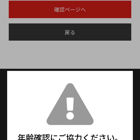
確認ページへ
戻る
送料無料
送料設定：15000円(税抜)以上で送料無料
（※北海道・九州は別途600円、沖縄は別途
1,500円を頂戴しております。）
13時までの注文で最短即日発送！
※メーカーお取り寄せ商品は、5〜7日程度で発
送となります。
年齢確認にご協力ください。
※年末年始・大型連休期間中は通常より更にお