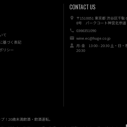
CONTACT US
〒1510051 東京都 渋谷区千
8号 パークコート神宮北参道 
0366351090
いて
wine.ec@huge.co.jp
に基づく表記
月-金 13:00 - 20:30 土・日・
ポリシー
20:30
ップ！20歳未満飲酒・飲酒運転。