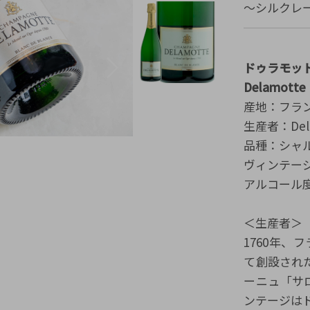
～シルクレ
ドゥラモット
Delamotte
産地：フラン
生産者：Dela
品種：シャル
ヴィンテージ
アルコール度
＜生産者＞
1760年
て創設され
ーニュ「サ
ンテージは