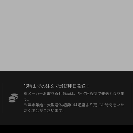
13時までの注文で最短即日発送！
※メーカーお取り寄せ商品は、5〜7日程度で発送となりま
す。
※年末年始・大型連休期間中は通常より更にお時間をいた
だく場合がございます。