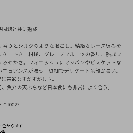
8時間澱と共に熟成。
な香りとシルクのような喉ごし。精緻なレース編みを
リケートさ。柑橘、グレープフルーツの香り。熟成ワ
まろやかさ。フィニッシュにマジパンやビスケットな
いニュアンスが漂う。繊細でデリケート余韻が長い。
フに最適なすがすがしさ。
司、魚介の天ぷらなど日本食にも非常によく合う。
R-CH0027
：
・色から探す
特集