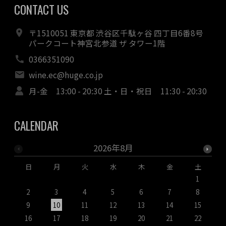
CONTACT US
〒1510051 東京都 渋谷区千駄ヶ谷 四丁目6番8号
パークコート神宮北参道 ザ タワー1階
0366351090
wine.ec@huge.co.jp
月-金 13:00 - 20:30 土・日・祝日 11:30 - 20:30
CALENDAR
2026年8月
日
月
火
水
木
金
土
1
2
3
4
5
6
7
8
9
10
11
12
13
14
15
1
16
17
18
19
20
21
22
2