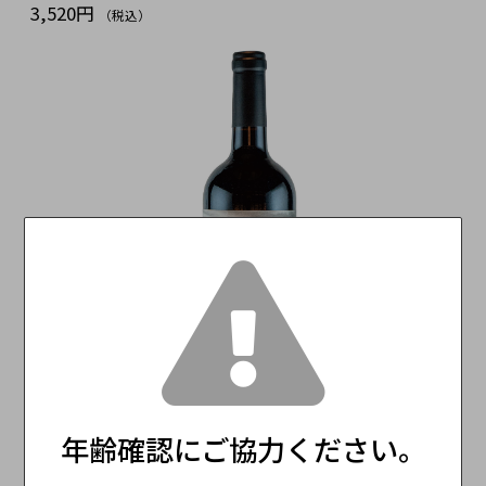
3,520円
（税込）
SOLD OUT
年齢確認にご協力ください。
ストラタス カベルネフラン Stratus Cabernet