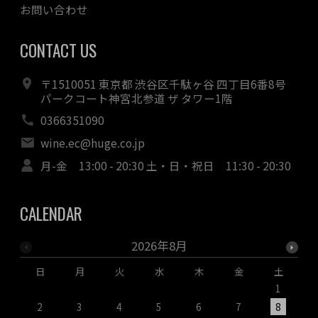
お問い合わせ
CONTACT US
〒1510051 東京都 渋谷区千駄ヶ谷 四丁目6番8号
パークコート神宮北参道 ザ タワー1階
0366351090
wine.ec@huge.co.jp
月-金 13:00 - 20:30 土・日・祝日 11:30 - 20:30
CALENDAR
2026年8月
日
月
火
水
木
金
土
1
2
3
4
5
6
7
8