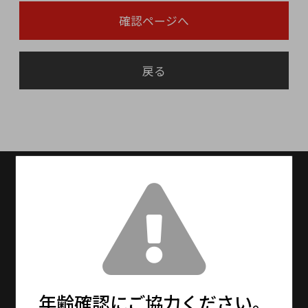
確認ページへ
戻る
送料無料
送料設定：15000円(税抜)以上で送料無料
（※北海道・九州は別途600円、沖縄は別途
1,500円を頂戴しております。）
13時までの注文で最短即日発送！
※メーカーお取り寄せ商品は、5〜7日程度で発
送となります。
年齢確認にご協力ください。
※年末年始・大型連休期間中は通常より更にお