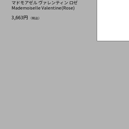
マドモアゼル ヴァレンティン ロゼ
Mademoiselle Valentine(Rose)
3,663円
（税込）