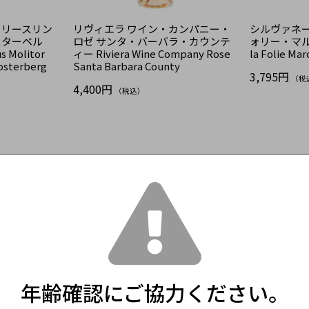
 リースリン
リヴィエラ ワイン・カンパニー・
シルヴァネー
スターベル
ロゼ サンタ・バーバラ・カウンテ
ォリー・マルコ S
Molitor
ィー Riviera Wine Company Rose
la Folie Mar
osterberg
Santa Barbara County
3,795円
（税
4,400円
（税込）
年齢確認にご協力ください。