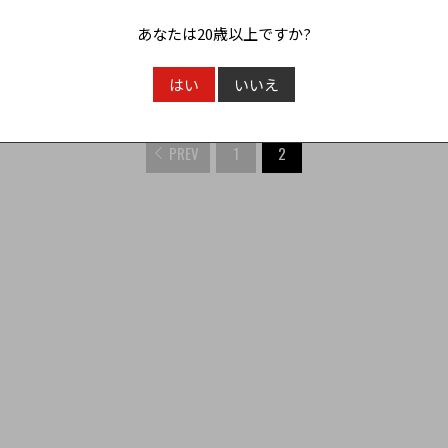
あなたは20歳以上ですか?
はい
いいえ
PREV
1
2