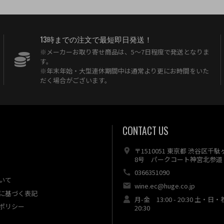
13時までの注文で最短即日発送！
※メーカーお取り寄せ商品は、5〜7日程度で発送となりま
す。
※年末年始・大型連休期間中は通常より更にお時間をいた
だく場合がございます。
CONTACT US
〒1510051 東京都 渋谷区千
8号 パークコート神宮北参道 
0366351090
いて
wine.ec@huge.co.jp
に基づく表記
月-金 13:00 - 20:30 土・日・
ポリシー
20:30