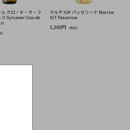
ル クロ・ド・ラ・フ
マルケ IGP パッセリーナ Marche
ylvaner Clos de
IGT Passerina
co
3,300円
（税込）
込）