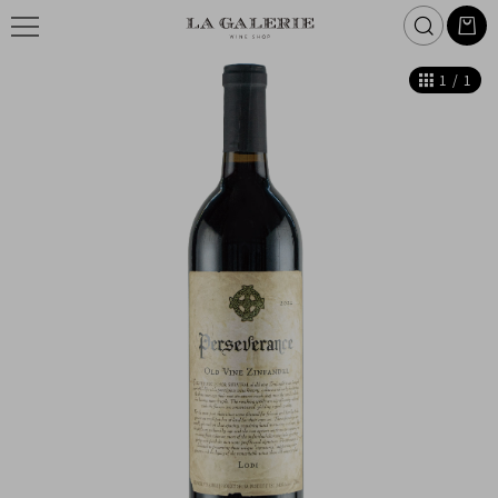
1
/
1