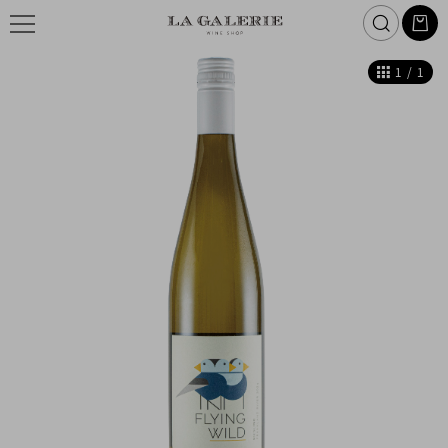
1
/
1