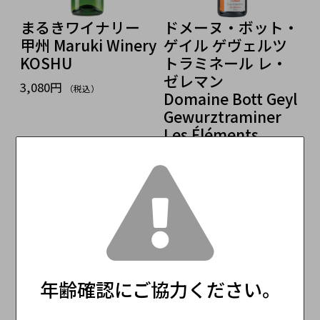
まるきワイナリー
ドメーヌ・ボット・
甲州 Maruki Winery
ゲイル ゲヴェルツ
KOSHU
トラミネール レ・
ゼレマン
3,080円
（税込）
Domaine Bott Geyl
Gewurztraminer
Les Éléments
5,720円
（税込）
お客様の声
この商品のレビュー
☆☆☆☆☆
(0)
年齢確認にご協力ください。
レビューはありません。