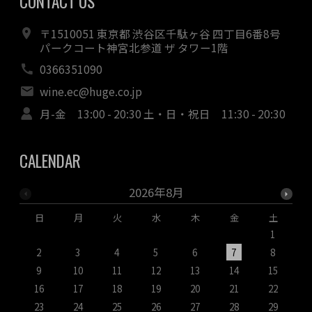
CONTACT US
〒1510051 東京都 渋谷区千駄ヶ谷 四丁目6番8号
パークコート神宮北参道 ザ タワー1階
0366351090
wine.ec@huge.co.jp
月-金 13:00 - 20:30 土・日・祝日 11:30 - 20:30
CALENDAR
2026年8月
日
月
火
水
木
金
土
1
2
3
4
5
6
7
8
9
10
11
12
13
14
15
1
16
17
18
19
20
21
22
2
23
24
25
26
27
28
29
2