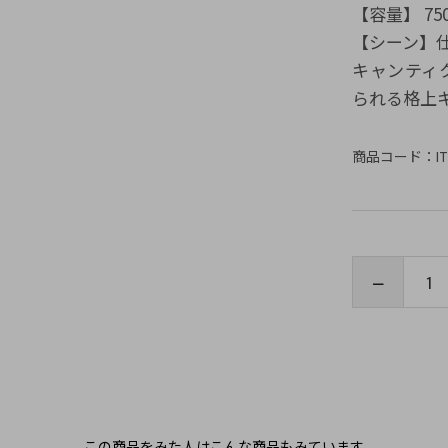
【容量】 75
【シーン】
キャンティ
られる格上
商品コード：
I
この商品をみた人はこんな商品もみています