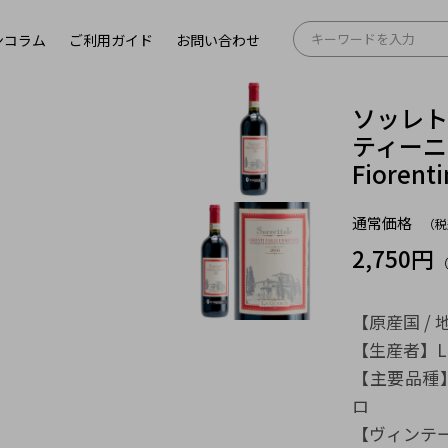
ンコラム
ご利用ガイド
お問い合わせ
ソッレト
ティーニ DO
Fiorent
通常価格
（税
2,750円
【原産国 / 地
【生産者】La 
【主要品種
ロ
【ヴィンテー