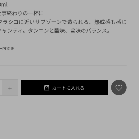
0ml
仕事終わりの一杯に
クラシコに近いサブゾーンで造られる、熟成感も感じ
キャンティ。タンニンと酸味、旨味のバランス。
T-R0016
カートに入れる