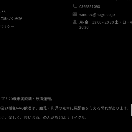
0366351090
いて
wine.ec@huge.co.jp
に基づく表記
月-金 13:00 - 20:30 土・日・
ポリシー
20:30
ップ！20歳未満飲酒・飲酒運転。
中及び授乳中の飲酒は、胎児・乳児の発育に悪影響を与える恐れがあります。
よく、楽しく、良いお酒。のんだあとはリサイクル。