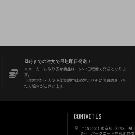
13時までの注文で最短即日発送！
※メーカーお取り寄せ商品は、5〜7日程度で発送となりま
す。
※年末年始・大型連休期間中は通常より更にお時間をいた
だく場合がございます。
CONTACT US
〒1510051 東京都 渋谷区千
8号 パークコート神宮北参道 