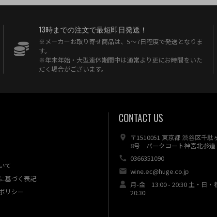
13時までの注文で最短即日発送！
※メーカーお取り寄せ商品は、5〜7日程度で発送となりま
す。
※年末年始・大型連休期間中は通常より更にお時間をいた
だく場合がございます。
CONTACT US
〒1510051 東京都 渋谷区千
8号 パークコート神宮北参道 
0366351090
いて
wine.ec@huge.co.jp
に基づく表記
月-金 13:00 - 20:30 土・日・
ポリシー
20:30