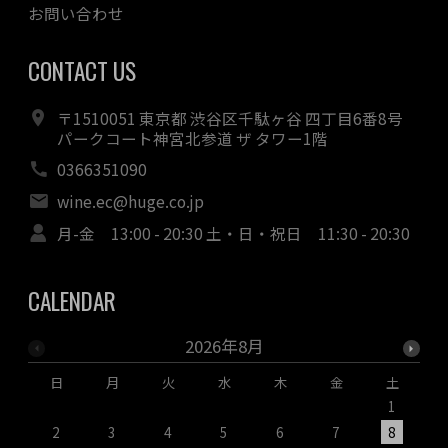
お問い合わせ
CONTACT US
〒1510051 東京都 渋谷区千駄ヶ谷 四丁目6番8号
パークコート神宮北参道 ザ タワー1階
0366351090
wine.ec@huge.co.jp
月-金 13:00 - 20:30 土・日・祝日 11:30 - 20:30
CALENDAR
2026年8月
日
月
火
水
木
金
土
1
2
3
4
5
6
7
8