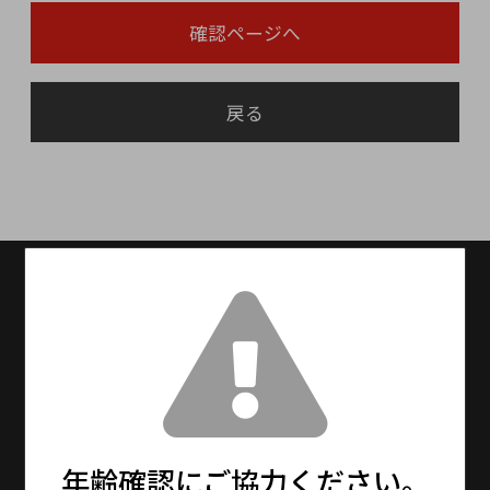
確認ページへ
戻る
送料無料
送料設定：15000円(税抜)以上で送料無料
（※北海道・九州は別途600円、沖縄は別途
1,500円を頂戴しております。）
13時までの注文で最短即日発送！
※メーカーお取り寄せ商品は、5〜7日程度で発
送となります。
年齢確認にご協力ください。
※年末年始・大型連休期間中は通常より更にお