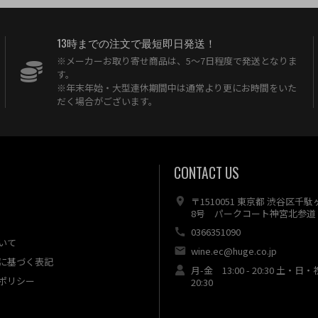
13時までの注文で最短即日発送！
※メーカーお取り寄せ商品は、5〜7日程度で発送となりま
す。
※年末年始・大型連休期間中は通常より更にお時間をいた
だく場合がございます。
CONTACT US
〒1510051 東京都 渋谷区千
8号 パークコート神宮北参道 
0366351090
いて
wine.ec@huge.co.jp
に基づく表記
月-金 13:00 - 20:30 土・日・
ポリシー
20:30