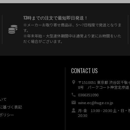
13時までの注文で最短即日発送！
※メーカーお取り寄せ商品は、5〜7日程度で発送となりま
す。
※年末年始・大型連休期間中は通常より更にお時間をいた
だく場合がございます。
CONTACT US
〒1510051 東京都 渋谷区千
8号 パークコート神宮北参道 
0366351090
いて
wine.ec@huge.co.jp
に基づく表記
月-金 13:00 - 20:30 土・日・
ポリシー
20:30