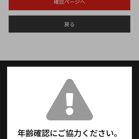
確認ページへ
戻る
送料無料
送料設定：15000円(税抜)以上で送料無料
（※北海道・九州は別途600円、沖縄は別途
1,500円を頂戴しております。）
13時までの注文で最短即日発送！
※メーカーお取り寄せ商品は、5〜7日程度で発
送となります。
年齢確認にご協力ください。
※年末年始・大型連休期間中は通常より更にお
時間をいただく場合がございます。