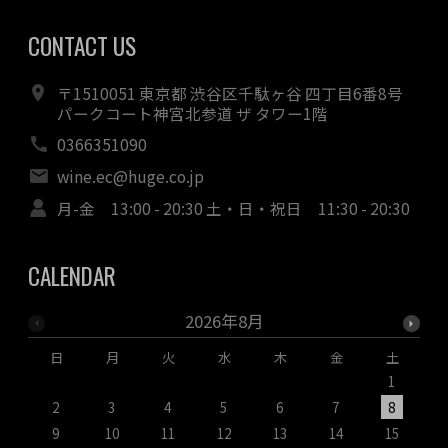
CONTACT US
〒1510051 東京都 渋谷区千駄ヶ谷 四丁目6番8号
パークコート神宮北参道 ザ タワー1階
0366351090
wine.ec@huge.co.jp
月-金 13:00 - 20:30 土・日・祝日 11:30 - 20:30
CALENDAR
2026年8月
日
月
火
水
木
金
土
1
2
3
4
5
6
7
8
9
10
11
12
13
14
15
1