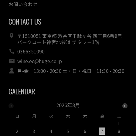
お問い合わせ
CONTACT US
〒1510051 東京都 渋谷区千駄ヶ谷 四丁目6番8号
パークコート神宮北参道 ザ タワー1階
0366351090
wine.ec@huge.co.jp
月-金 13:00 - 20:30 土・日・祝日 11:30 - 20:30
CALENDAR
2026年8月
日
月
火
水
木
金
土
1
2
3
4
5
6
7
8