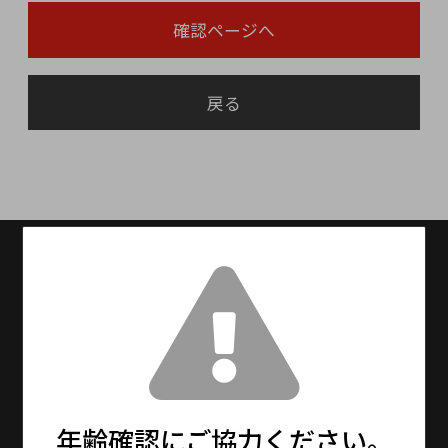
確認ページへ
戻る
送料無料
送料設定：15000円(税抜)以上で送料無料
（※北海道・九州は別途600円、沖縄は別途
1,500円を頂戴しております。）
13時までの注文で最短即日発送！
※メーカーお取り寄せ商品は、5〜7日程度で発
送となります。
年齢確認にご協力ください。
※年末年始・大型連休期間中は通常より更にお