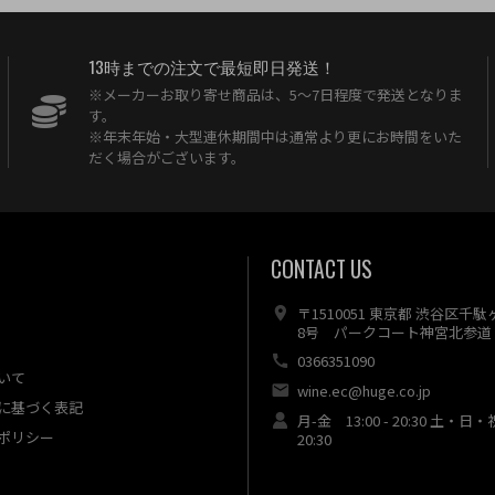
13時までの注文で最短即日発送！
※メーカーお取り寄せ商品は、5〜7日程度で発送となりま
す。
※年末年始・大型連休期間中は通常より更にお時間をいた
だく場合がございます。
CONTACT US
〒1510051 東京都 渋谷区千
8号 パークコート神宮北参道 
0366351090
いて
wine.ec@huge.co.jp
に基づく表記
月-金 13:00 - 20:30 土・日・
ポリシー
20:30