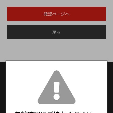
確認ページへ
戻る
送料無料
送料設定：15000円(税抜)以上で送料無料
（※北海道・九州は別途600円、沖縄は別途
1,500円を頂戴しております。）
13時までの注文で最短即日発送！
※メーカーお取り寄せ商品は、5〜7日程度で発