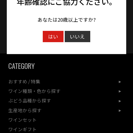
年齢確認にご協力ください。
送となります。
※年末年始・大型連休期間中は通常より更にお
時間をいただく場合がございます。
あなたは20歳以上ですか?
クレジットカード対応
はい
いいえ
CATEGORY
おすすめ / 特集
ワイン種類・色から探す
ぶどう品種から探す
生産地から探す
ワインセット
ワインギフト