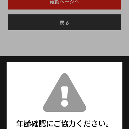
確認ページへ
戻る
送料無料
送料設定：15000円(税抜)以上で送料無料
（※北海道・九州は別途600円、沖縄は別途
1,500円を頂戴しております。）
13時までの注文で最短即日発送！
※メーカーお取り寄せ商品は、5〜7日程度で発
送となります。
年齢確認にご協力ください。
※年末年始・大型連休期間中は通常より更にお
時間をいただく場合がございます。