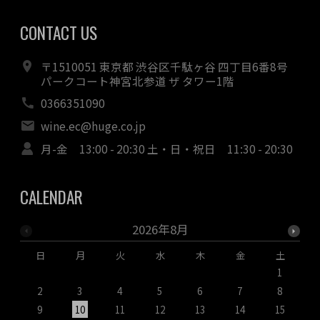
CONTACT US
〒1510051 東京都 渋谷区千駄ヶ谷 四丁目6番8号
パークコート神宮北参道 ザ タワー1階
0366351090
wine.ec@huge.co.jp
月-金 13:00 - 20:30 土・日・祝日 11:30 - 20:30
CALENDAR
2026年8月
日
月
火
水
木
金
土
1
2
3
4
5
6
7
8
9
10
11
12
13
14
15
1