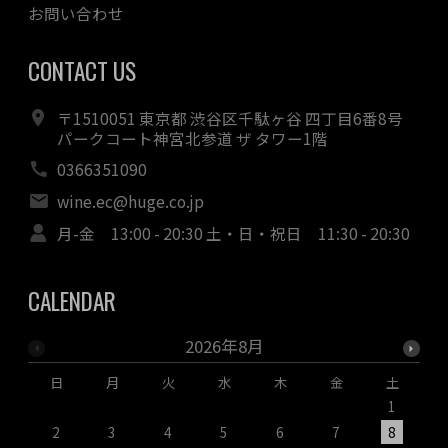
お問い合わせ
CONTACT US
〒1510051 東京都 渋谷区千駄ヶ谷 四丁目6番8号
パークコート神宮北参道 ザ タワー1階
0366351090
wine.ec@huge.co.jp
月-金 13:00 - 20:30 土・日・祝日 11:30 - 20:30
CALENDAR
2026年8月
日
月
火
水
木
金
土
1
2
3
4
5
6
7
8