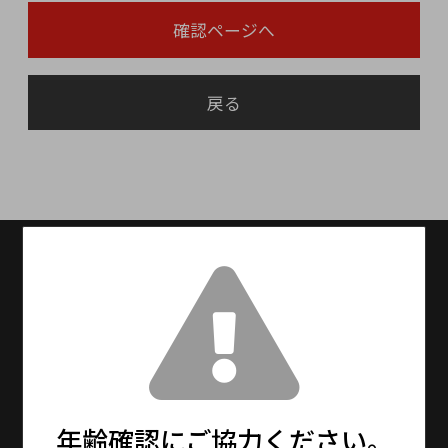
確認ページへ
戻る
送料無料
送料設定：15000円(税抜)以上で送料無料
（※北海道・九州は別途600円、沖縄は別途
1,500円を頂戴しております。）
13時までの注文で最短即日発送！
※メーカーお取り寄せ商品は、5〜7日程度で発
送となります。
年齢確認にご協力ください。
※年末年始・大型連休期間中は通常より更にお