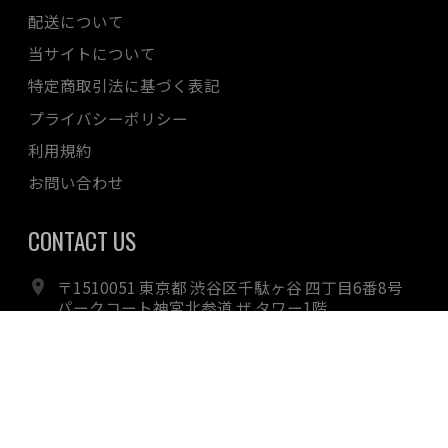
配送について
当サイトについて
特定商取引法に基づく表記
プライバシーポリシー
利用規約
お問い合わせ
CONTACT US
〒1510051 東京都 渋谷区千駄ヶ谷 四丁目6番8号
パークコート神宮北参道 ザ タワー1階
0366351090
wine.ec@huge.co.jp
月-金 13:00 - 20:30 土・日・祝日 11:30 - 20:30