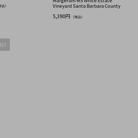
Margerum M5 White Estate
Vineyard Santa Barbara County
税込）
5,390円
（税込）
AST