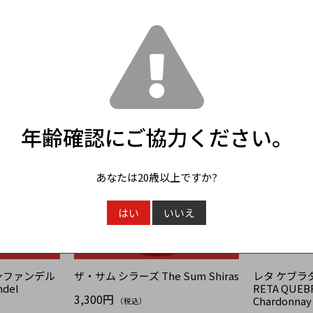
モレ・サン・
ピノ・ノワール ペイ・ドック
シャルドネ 
 MOREY-
Pinot Noir Pay d'Oc
Chardonnay 
2,860円
2,860円
（税込）
（税
年齢確認にご協力ください。
あなたは20歳以上ですか?
はい
いいえ
T
SOLD OUT
ンファンデル
ザ・サム シラーズ The Sum Shiras
レタ ケブラ
ndel
RETA QUEB
3,300円
Chardonnay
（税込）