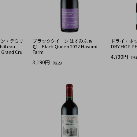
サン・テミリ
ブラッククイーン はすみふぁー
ドライ・ホッ
âteau
む Black Queen 2022 Hasumi
DRY HOP P
 Grand Cru
Farm
4,730円
（税
3,190円
（税込）