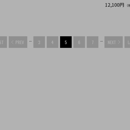
12,100円
（
...
...
ST
PREV
3
4
5
6
7
NEXT
L