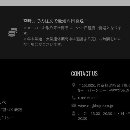
13時までの注文で最短即日発送！
※メーカーお取り寄せ商品は、5〜7日程度で発送となりま
す。
※年末年始・大型連休期間中は通常より更にお時間をいた
だく場合がございます。
CONTACT US
〒1510051 東京都 渋谷区千
8号 パークコート神宮北参道 
0366351090
いて
wine.ec@huge.co.jp
に基づく表記
月-金 13:00 - 20:30 土・日・
ポリシー
20:30