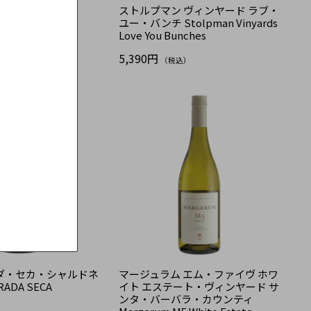
ペイ・ドック
ストルプマン ヴィンヤード ラブ・
Pay d'Oc
ユー・バンチ Stolpman Vinyards
Love You Bunches
込）
5,390円
（税込）
ダ・セカ・シャルドネ
マージュラム エム・ファイヴ ホワ
RADA SECA
イト エステート・ヴィンヤード サ
ンタ・バーバラ・カウンティ