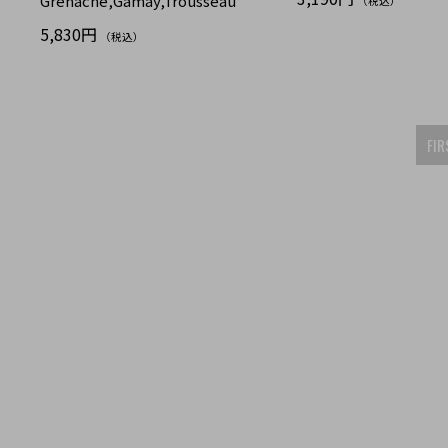
Grenache,Gamay,Trousseau
（税込）
5,830円
（税込）
FIR