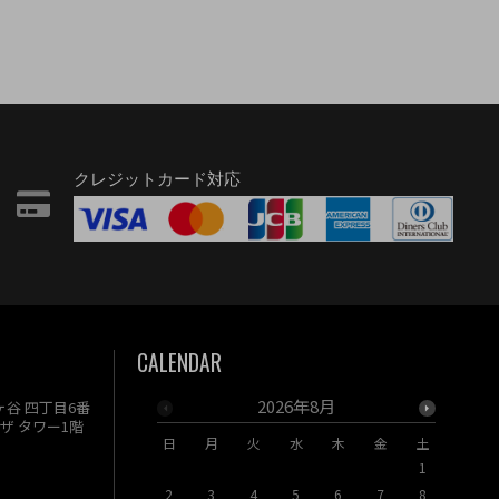
クレジットカード対応
CALENDAR
2026年8月
駄ヶ谷 四丁目6番
ザ タワー1階
日
月
火
水
木
金
土
日
月
1
2
3
4
5
6
7
8
6
7