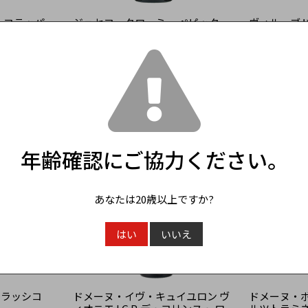
 フラッパー
ジョセフ・クローミー ぺピック・
ヴィル・ブド
Il Frappato
シャルドネ Josef Chromy Pepik
ニヨン&ソーヴ
Chardonnay
Budureasca
Sauvignon
3,850円
（税込）
2,915円
（税
年齢確認にご協力ください。
あなたは20歳以上ですか?
はい
いいえ
・クラッシコ
ドメーヌ・イヴ・キュイユロン ヴ
ドメーヌ・ボ