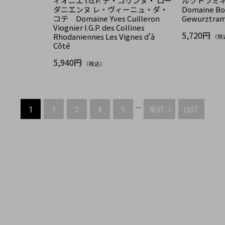
ィオニエ I.G.P. デ・コリンヌ・ ロー
ルツトラミ
ダニエンヌ レ・ヴィーニュ・ダ・
Domaine Bo
コテ Domaine Yves Cuilleron
Gewurztram
Viognier I.G.P. des Collines
5,720円
Rhodaniennes Les Vignes d'à
（税
Côté
5,940円
（税込）
...
1
2
3
4
5
NEXT
LAST