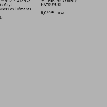
ネール レ・ゼレマン
キ NIKI Hills Winery
tt Geyl
HATSUYUKI
iner Les Éléments
6,050円
（税込）
込）