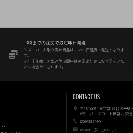
13時までの注文で最短即日発送！
※メーカーお取り寄せ商品は、5〜7日程度で発送となりま
す。
※年末年始・大型連休期間中は通常より更にお時間をいた
だく場合がございます。
CONTACT US
〒1510051 東京都 渋谷区千
8号 パークコート神宮北参道 
0366351090
いて
wine.ec@huge.co.jp