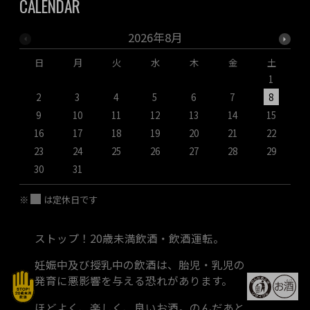
CALENDAR
2026年8月
日
月
火
水
木
金
土
1
2
3
4
5
6
7
8
9
10
11
12
13
14
15
1
16
17
18
19
20
21
22
2
23
24
25
26
27
28
29
2
30
31
※
は定休日です
ストップ！20歳未満飲酒・飲酒運転。
妊娠中及び授乳中の飲酒は、胎児・乳児の
発育に悪影響を与える恐れがあります。
ほどよく、楽しく、良いお酒。のんだあと