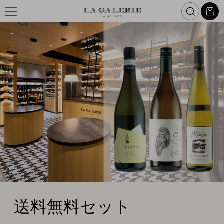
7
送
島
ア
H
I
W
T
.
8
o
I
A
料
ワ
ロ
月
N
u
L
s
E
無
イ
マ
は
I
e
A
G
料
ン
テ
W
N
1
I
,
0
F
セ
i
ィ
W
n
T
0
e
ッ
I
0
ッ
N
円
C
ト
E
ク
o
オ
l
特
l
e
フ
集
c
t
i
o
n