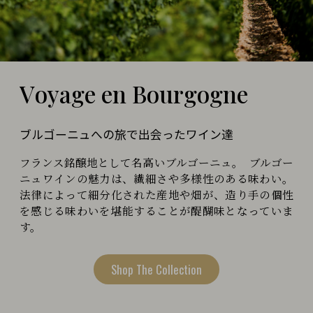
V
o
y
a
g
e
e
n
B
o
u
r
g
o
g
n
e
ブルゴーニュへの旅で出会ったワイン達
フランス銘醸地として名高いブルゴーニュ。 ブルゴー
ニュワインの魅力は、繊細さや多様性のある味わい。
法律によって細分化された産地や畑が、造り手の個性
を感じる味わいを堪能することが醍醐味となっていま
す。
Shop The Collection