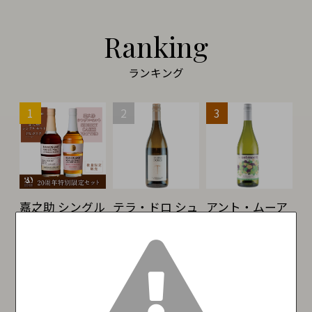
Ranking
ランキング
嘉之助 シングル
テラ・ドロ シュ
アント・ムーア
モルト HUGE
ナン・ブラン&
エステート ソー
PRIVATE PX
ヴィオニエ
ヴィニヨン・ブ
CASK &
Terra d’oro
ラン ANT
SHERRY CASKS
CHENIN BLANC
MOORE
VATTED【20周
& VIOGNIER
ESTATE
年特別限定セッ
MARLBOROUGH
￥3,080
（税込）
ト】
SAUVIGNON