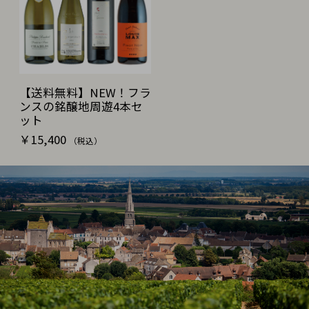
【送料無料】NEW！フラ
ンスの銘醸地周遊4本セ
ット
￥15,400
（税込）